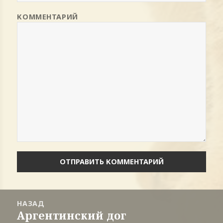
КОММЕНТАРИЙ
Навигация
НАЗАД
по
Аргентинский дог
записям
Предыдущая
запись: