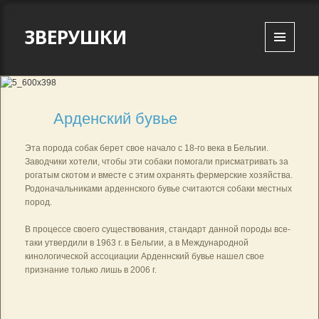
ЗВЕРУШКИ
MENU
AND
WIDGETS
Арденский бувье
Эта порода собак берет свое начало с 18-го века в Бельгии.
Заводчики хотели, чтобы эти собаки помогали присматривать за
рогатым скотом и вместе с этим охранять фермерские хозяйства.
Родоначальниками арденнского бувье считаются собаки местных
пород.
В процессе своего существования, стандарт данной породы все-
таки утвердили в 1963 г. в Бельгии, а в Международной
кинологической ассоциации Арденнский бувье нашел свое
признание только лишь в 2006 г.