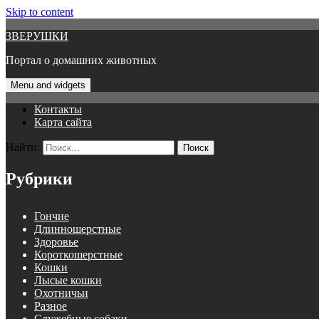
Skip to content
ЗВЕРУШКИ
Портал о домашних животных
Menu and widgets
Контакты
Карта сайта
Найти:
Рубрики
Гончие
Длинношерстные
Здоровье
Короткошерстные
Кошки
Лысые кошки
Охотничьи
Разное
Служебные собаки