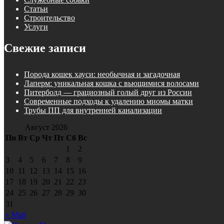
Статьи
Строительство
Услуги
Свежие записи
Порода кошек хауси: необычная и загадочная
Лаперм: уникальная кошка с вьющимися волосами
Питерболд — грациозный голый друг из России
Современные подходы к удалению миомы матки
Трубы ПП для внутренней канализации
Август 2026
Пн
Вт
Ср
Чт
Пт
Сб
Вс
1
2
3
4
5
6
7
8
9
10
11
12
13
14
15
16
17
18
19
20
21
22
23
24
25
26
27
28
29
30
31
« Май