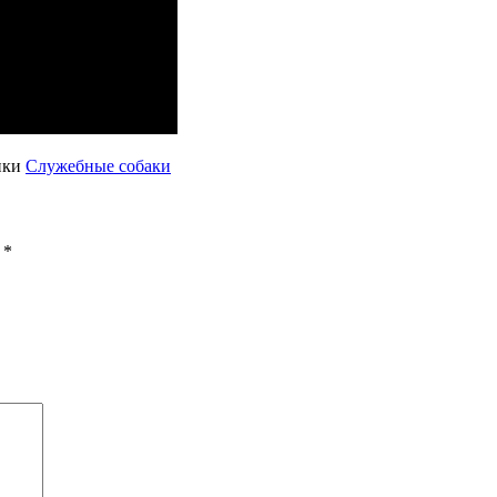
ики
Служебные собаки
ы
*