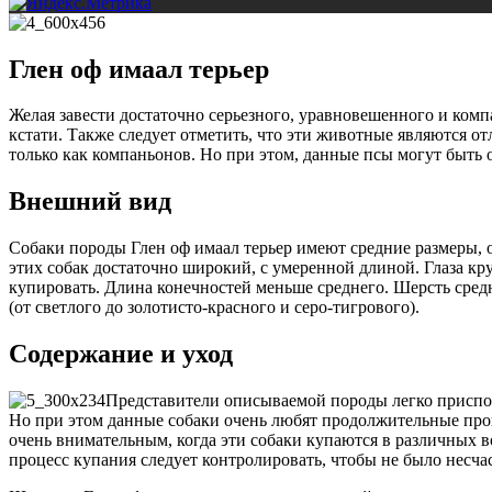
Глен оф имаал терьер
Желая завести достаточно серьезного, уравновешенного и комп
кстати. Также следует отметить, что эти животные являются 
только как компаньонов. Но при этом, данные псы могут быть
Внешний вид
Собаки породы Глен оф имаал терьер имеют средние размеры, он
этих собак достаточно широкий, с умеренной длиной. Глаза кр
купировать. Длина конечностей меньше среднего. Шерсть сред
(от светлого до золотисто-красного и серо-тигрового).
Содержание и уход
Представители описываемой породы легко приспос
Но при этом данные собаки очень любят продолжительные прогу
очень внимательным, когда эти собаки купаются в различных во
процесс купания следует контролировать, чтобы не было несчас