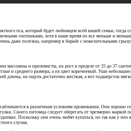
актного пса, который будет любимцем всей вашей семьи, тогда с
отличными охотниками, хотя в наше время их все меньше и мень
 очень даже полезны, например в борьбе с нежелательными грызу
и массивны и приземисты, их рост в пределе от 35 до 37 сантим
углые и среднего размера, а их цвет коричневый. Уши небольши
ней длины, на ощупь достаточно жесткая, а вот подшерсток мяг
абливаются в различным условиям проживания. Они хорошо себя 
лки. Своего питомца следует оберегать от чрезмерно жаркой по
доемах. Поскольку они очень любят купаться, но так как у них к
тного случая.