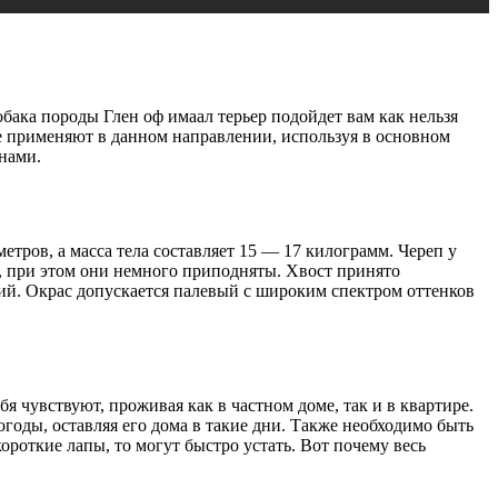
обака породы Глен оф имаал терьер подойдет вам как нельзя
ше применяют в данном направлении, используя в основном
нами.
етров, а масса тела составляет 15 — 17 килограмм. Череп у
е, при этом они немного приподняты. Хвост принято
кий. Окрас допускается палевый с широким спектром оттенков
чувствуют, проживая как в частном доме, так и в квартире.
годы, оставляя его дома в такие дни. Также необходимо быть
ороткие лапы, то могут быстро устать. Вот почему весь