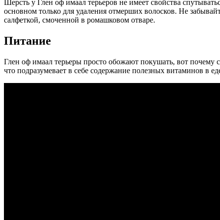
Шерсть у Глен оф имаал терьеров не имеет свойства спутываться
основном только для удаления отмерших волосков. Не забывайт
салфеткой, смоченной в ромашковом отваре.
Питание
Глен оф имаал терьеры просто обожают покушать, вот почему 
что подразумевает в себе содержание полезных витаминов в еде