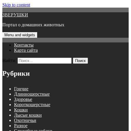
Skip to content
ЗВЕРУШКИ
Портал о домашних животных
Menu and widgets
Контакты
Карта сайта
Найти:
Рубрики
Гончие
Длинношерстные
Здоровье
Короткошерстные
Кошки
Лысые кошки
Охотничьи
Разное
Служебные собаки