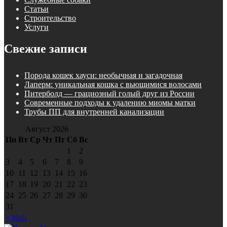
Статьи
Строительство
Услуги
Свежие записи
Порода кошек хауси: необычная и загадочная
Лаперм: уникальная кошка с вьющимися волосами
Питерболд — грациозный голый друг из России
Современные подходы к удалению миомы матки
Трубы ПП для внутренней канализации
Август 2026
Пн
Вт
Ср
Чт
Пт
Сб
Вс
1
2
3
4
5
6
7
8
9
10
11
12
13
14
15
16
17
18
19
20
21
22
23
24
25
26
27
28
29
30
31
« Май