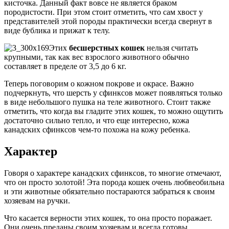
кисточка. Данный факт вовсе не является браком
породистости. При этом стоит отметить, что сам хвост у
представителей этой породы практически всегда свернут в
виде бублика и прижат к телу.
Этих
бесшерстных кошек
нельзя считать
крупными, так как вес взрослого животного обычно
составляет в пределе от 3,5 до 6 кг.
Теперь поговорим о кожном покрове и окрасе. Важно
подчеркнуть, что шерсть у сфинксов может появляться только
в виде небольшого пушка на теле животного. Стоит также
отметить, что когда вы гладите этих кошек, то можно ощутить
достаточно сильно тепло, и что еще интересно, кожа
канадских сфинксов чем-то похожа на кожу ребенка.
Характер
Говоря о характере канадских сфинксов, то многие отмечают,
что он просто золотой! Эта порода кошек очень любвеобильна
и эти животные обязательно постараются забраться к своим
хозяевам на ручки.
Что касается верности этих кошек, то она просто поражает.
Они очень преданы своим хозяевам и всегда готовы