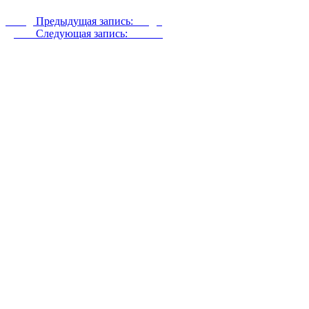
Назад
Предыдущая запись:
Аиди
Далее
Следующая запись:
Акбаш