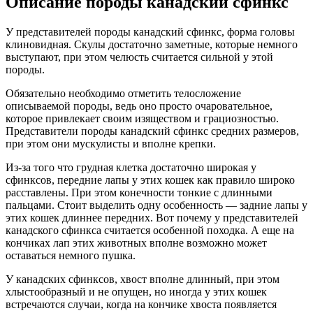
Описание породы канадский сфинкс
У представителей породы канадский сфинкс, форма головы
клиновидная. Скулы достаточно заметные, которые немного
выступают, при этом челюсть считается сильной у этой
породы.
Обязательно необходимо отметить телосложение
описываемой породы, ведь оно просто очаровательное,
которое привлекает своим изяществом и грациозностью.
Представители породы канадский сфинкс средних размеров,
при этом они мускулисты и вполне крепки.
Из-за того что грудная клетка достаточно широкая у
сфинксов, передние лапы у этих кошек как правило широко
расставлены. При этом конечности тонкие с длинными
пальцами. Стоит выделить одну особенность — задние лапы у
этих кошек длиннее передних. Вот почему у представителей
канадского сфинкса считается особенной походка. А еще на
кончиках лап этих животных вполне возможно может
оставаться немного пушка.
У канадских сфинксов, хвост вполне длинный, при этом
хлыстообразный и не опущен, но иногда у этих кошек
встречаются случаи, когда на кончике хвоста появляется