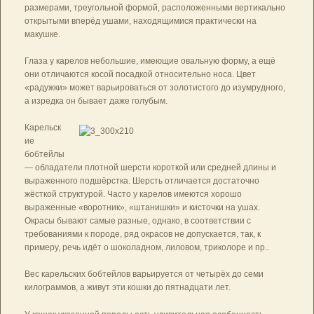
размерами, треугольной формой, расположенными вертикально
открытыми вперёд ушами, находящимися практически на
макушке.
Глаза у карелов небольшие, имеющие овальную форму, а ещё
они отличаются косой посадкой относительно носа. Цвет
«радужки» может варьироваться от золотистого до изумрудного,
а изредка он бывает даже голубым.
Карельск
ие
бобтейлы
— обладатели плотной шерсти короткой или средней длины и
выраженного подшёрстка. Шерсть отличается достаточно
жёсткой структурой. Часто у карелов имеются хорошо
выраженные «воротник», «штанишки» и кисточки на ушах.
Окрасы бывают самые разные, однако, в соответствии с
требованиями к породе, ряд окрасов не допускается, так, к
примеру, речь идёт о шоколадном, лиловом, триколоре и пр..
Вес карельских бобтейлов варьируется от четырёх до семи
килограммов, а живут эти кошки до пятнадцати лет.