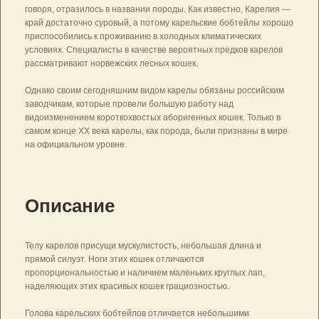
говоря, отразилось в названии породы. Как известно, Карелия —
край достаточно суровый, а потому карельские бобтейлы хорошо
приспособились к проживанию в холодных климатических
условиях. Специалисты в качестве вероятных предков карелов
рассматривают норвежских лесных кошек.
Однако своим сегодняшним видом карелы обязаны российским
заводчикам, которые провели большую работу над
видоизменением короткохвостых аборигенных кошек. Только в
самом конце ХХ века карелы, как порода, были признаны в мире
на официальном уровне.
Описание
Телу карелов присущи мускулистость, небольшая длина и
прямой силуэт. Ноги этих кошек отличаются
пропорциональностью и наличием маленьких круглых лап,
наделяющих этих красивых кошек грациозностью.
Голова карельских бобтейлов отличается небольшими