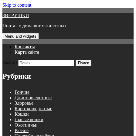
Skip to content
ЗВЕРУШКИ
Портал о домашних животных
Menu and widgets
Контакты
Карта сайта
Найти:
Рубрики
Гончие
Длинношерстные
Здоровье
Короткошерстные
Кошки
Лысые кошки
Охотничьи
Разное
Служебные собаки