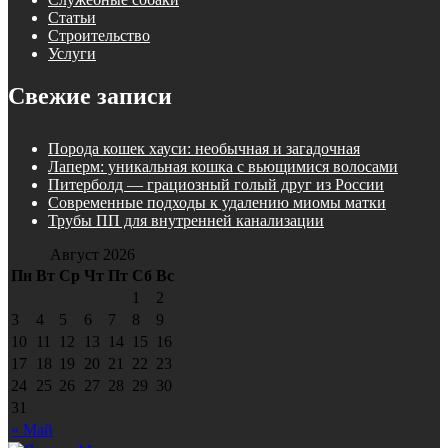
Статьи
Строительство
Услуги
Свежие записи
Порода кошек хауси: необычная и загадочная
Лаперм: уникальная кошка с вьющимися волосами
Питерболд — грациозный голый друг из России
Современные подходы к удалению миомы матки
Трубы ПП для внутренней канализации
Август 2026
Пн
Вт
Ср
Чт
Пт
Сб
Вс
1
2
3
4
5
6
7
8
9
10
11
12
13
14
15
16
17
18
19
20
21
22
23
24
25
26
27
28
29
30
31
« Май