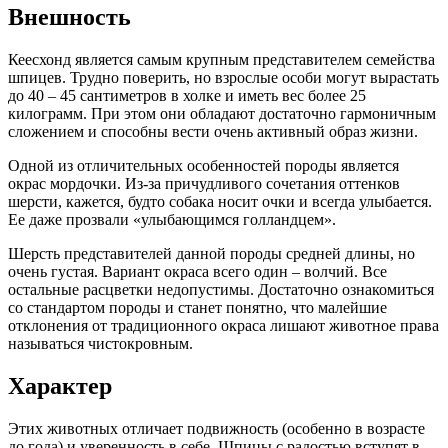
Внешность
Кеесхонд является самым крупным представителем семейства
шпицев. Трудно поверить, но взрослые особи могут вырастать
до 40 – 45 сантиметров в холке и иметь вес более 25
килограмм. При этом они обладают достаточно гармоничным
сложением и способны вести очень активный образ жизни.
Одной из отличительных особенностей породы является
окрас мордочки. Из-за причудливого сочетания оттенков
шерсти, кажется, будто собака носит очки и всегда улыбается.
Ее даже прозвали «улыбающимся голландцем».
Шерсть представителей данной породы средней длины, но
очень густая. Вариант окраса всего один – волчий. Все
остальные расцветки недопустимы. Достаточно ознакомиться
со стандартом породы и станет понятно, что малейшие
отклонения от традиционного окраса лишают животное права
называться чистокровным.
Характер
Этих животных отличает подвижность (особенно в возрасте
до года) и уверенность в себе. Шпицы с радостью вступят в