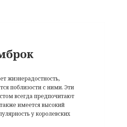
мброк
ет жизнерадостность,
ся поблизости с ними. Эти
стом всегда предпочитают
 также имеется высокий
опулярность у королевских