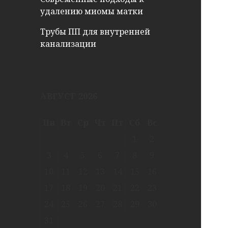
удалению миомы матки
Трубы ПП для внутренней
канализации
АВГУСТ 2026
Пн
Вт
Ср
Чт
Пт
Сб
Вс
1
2
3
4
5
6
7
8
9
10
11
12
13
14
15
16
17
18
19
20
21
22
23
24
25
26
27
28
29
30
31