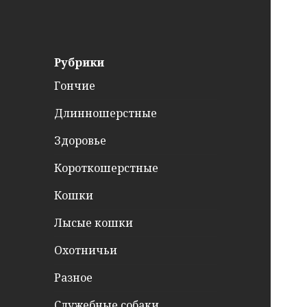
й
т
и
Рубрики
:
Гончие
Длинношерстные
Здоровье
Короткошерстные
Кошки
Лысые кошки
Охотничьи
Разное
Служебные собаки