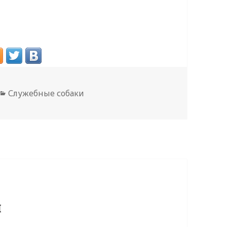
Рубрики
Служебные собаки
й